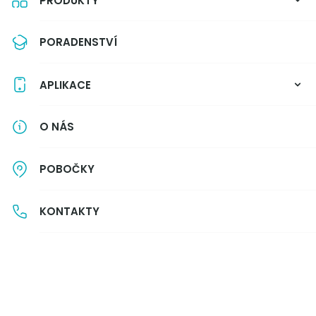
PRODUKTY
PORADENSTVÍ
APLIKACE
Je možné, že byla integrována do jiné
O NÁS
sekce, nebo jde o překlep v URL adrese.
POBOČKY
KONTAKTY
Balíčky
Produkty