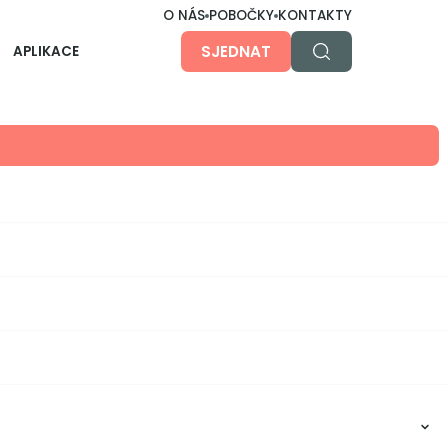
O NÁS
POBOČKY
KONTAKTY
SJEDNAT
APLIKACE
O aplikaci
Účty, investice, hypotéky, pojistky... u nás nebo
jinde, prostě všechno v jedné apce. Jednoduše,
přehledně a bezpečně.
Dětská aplikace
Pro ty malé, větší i největší na cestě k
nezávislosti.
Koupě nemovitosti
nebo refinancování
bez starostí
MÁM ZÁJEM