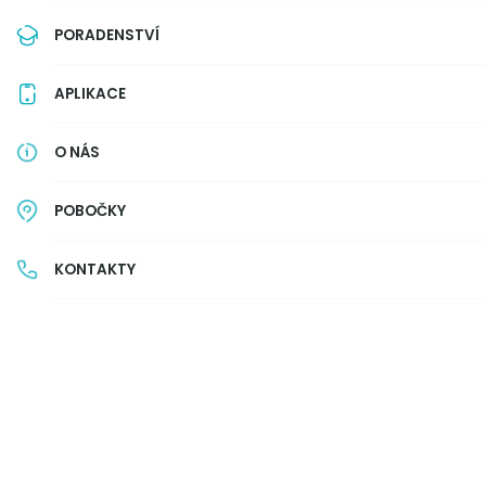
PORADENSTVÍ
APLIKACE
O NÁS
POBOČKY
KONTAKTY
Co se v článku dozvíte důležitého:
Americká hypotéka označuje neúčelový typ
účel.