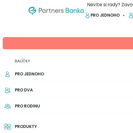
Nevíte si rady? Zavo
PRO JEDNOHO
ZPĚT NA PŘEHLED
Americká hypotéka
BALÍČKY
Hledáte půjčku za účelem koupě 
jinou životní investici? Třeba na 
PRO JEDNOHO
zahraniční škole?
Americká hypo
peněz na cokoliv. Stačí vlastnit 
PRO DVA
zástavu. Na rozdíl od standardn
hypotéka neúčelová, takže nedok
PRO RODINU
americká hypotéka má specifika
smlouvy.
PRODUKTY
23. 1. 2026
6 min.
Autor: Partners Banka