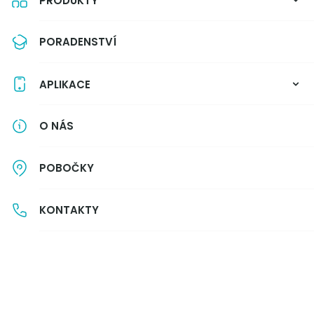
PRODUKTY
Pá:
9:00 - 15:00
So:
Zavřeno
PORADENSTVÍ
Ne:
Zavřeno
Ředitel pobočky:
APLIKACE
Zábranský Jiří
Možnosti pobočky:
O NÁS
Parkování u pobočky
Parking at the branch
Dostupnost MHD
Public transport availability
Káva
POBOČKY
Coffee
Bezbariérový přístup
Wheelchair access
Dětský koutek
Children’s play area
Psům vstup povolen
Dogs allowed
Wi-Fi
Wi-Fi
Možnost nabít si mobil či NB
KONTAKTY
The option to charge your mobile phone or laptop
Hypoteční specialista
Mortgage specialist
Úvěrový specialista
Loan Specialist
Investiční specialista
Investment Specialist
Finanční poradenství pro firmy
Financial advice for businesses