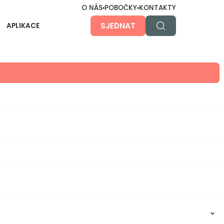
O NÁS
POBOČKY
KONTAKTY
SJEDNAT
APLIKACE
O aplikaci
Účty, investice, hypotéky, pojistky... u nás nebo
jinde, prostě všechno v jedné apce. Jednoduše,
přehledně a bezpečně.
Dětská aplikace
Pro ty malé, větší i největší na cestě k
nezávislosti.
Obsah článku: