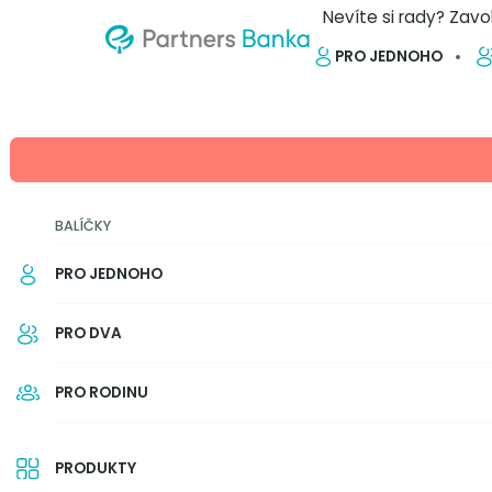
Nevíte si rady? Zavo
PRO JEDNOHO
ZPĚT NA PŘEHLED
Jako když si koupíte i
BALÍČKY
Partners je návyková
PRO JEDNOHO
Běžné platby, spoření, absolutní
dcery k finanční gramotnosti. To 
PRO DVA
rodinný balíček Partners Banky. Ž
která umožňuje provázat účty n
PRO RODINU
vše zařídí jedna aplikace, už jin
přirovnává její návykovost k pro
7. 10. 2024
9 min.
Autor: Lidovky.cz
PRODUKTY