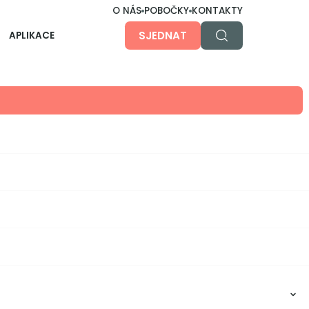
O NÁS
POBOČKY
KONTAKTY
SJEDNAT
APLIKACE
O aplikaci
Účty, investice, hypotéky, pojistky... u nás nebo
jinde, prostě všechno v jedné apce. Jednoduše,
přehledně a bezpečně.
Dětská aplikace
Pro ty malé, větší i největší na cestě k
nezávislosti.
Obsah článku: