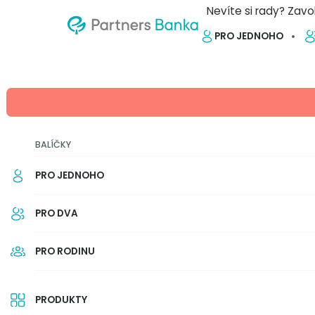
Nevíte si rady? Zavo
PRO JEDNOHO
ZPĚT NA PŘEHLED
Klienti Partners Banky 
BALÍČKY
200 milionů korun
PRO JEDNOHO
Že s Partners Bankou klienti v zah
marží a přirážek, to už ví hodně l
PRO DVA
minula, těm napoví nový spot. 
přirážky už klienti Banky v cizině
PRO RODINU
nichž jim nebyl na poplatcích „ukr
15. 4. 2025
1 min.
Autor: Zuzana Fendrychová - 
PRODUKTY