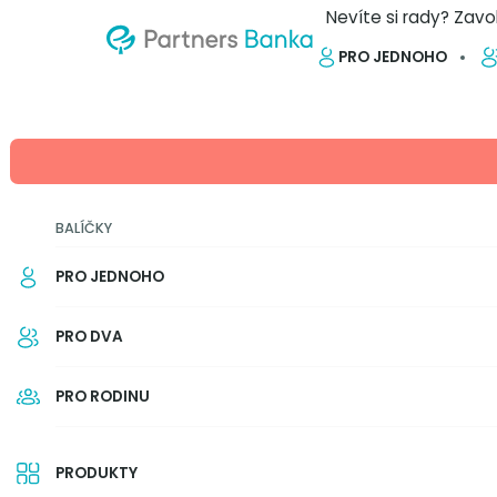
Nevíte si rady? Zavo
PRO JEDNOHO
ZPĚT NA PŘEHLED
Nová podoba podvod
BALÍČKY
Zpozorněte! Nový podvod na W
30. 1. 2026
2 min.
Autor: Partners Banka
PRO JEDNOHO
PRO DVA
PRO RODINU
PRODUKTY