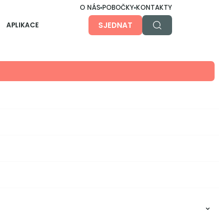
O NÁS
POBOČKY
KONTAKTY
SJEDNAT
APLIKACE
O aplikaci
Účty, investice, hypotéky, pojistky... u nás nebo
jinde, prostě všechno v jedné apce. Jednoduše,
přehledně a bezpečně.
Dětská aplikace
Pro ty malé, větší i největší na cestě k
nezávislosti.
Obsah článku: