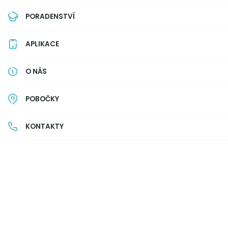
PORADENSTVÍ
APLIKACE
O NÁS
POBOČKY
Před podobnými podvody na WhatsAppu
jsme
Je možné, že od některého z vašich kontaktů o
KONTAKTY
podporu formou hlasování. Např.: podpoř nete
taneční škole.
Anebo: aktualizuj si přístup k účtu, protože k
Zpozorněte!
Poté, co na odkaz ve zprávě klikne
přihlášení do WhatsAppu z důvodu ochrany pře
obdržíte autorizační kód pro potvrzení. To je