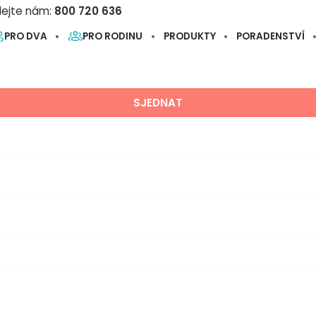
lejte nám:
800 720 636
PRO DVA
PRO RODINU
PRODUKTY
PORADENSTVÍ
Běžné účty
Neplatíte vůbec žádné poplatky. Za zřízení,
správu, zrušení účtu ani za transakce.
HLEDAT
SJEDNAT
Spořicí účty
Stejně vysoký úrok na každou vloženou korunu
bez nesmyslných limitů.
ů na WhatsAppu
Termínovaný vklad
Jistota, na kterou se můžete spolehnout.
hatsAppu!
Garantovaný úrok, bez poplatků a bez starostí.
Bitcoin
Nákup a prodej bitcoinu jednoduše a v bezpečí
bankovní aplikace.
Investice
Na rozdíl od tradičních bank nenabízíme jen své
produkty.
Hypotéky
Koupě nemovitosti nebo refinancování s
mimořádnou splátkou i předčasným splacením
zdarma.
Půjčka na bydlení PLUS