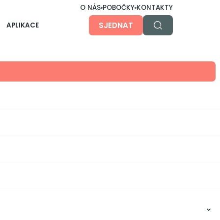
O NÁS
POBOČKY
KONTAKTY
SJEDNAT
APLIKACE
O aplikaci
Účty, investice, hypotéky, pojistky... u nás nebo
jinde, prostě všechno v jedné apce. Jednoduše,
přehledně a bezpečně.
Dětská aplikace
Pro ty malé, větší i největší na cestě k
nezávislosti.
Nejlepší účet zdarma
ZALOŽIT ÚČET
Obsah článku: