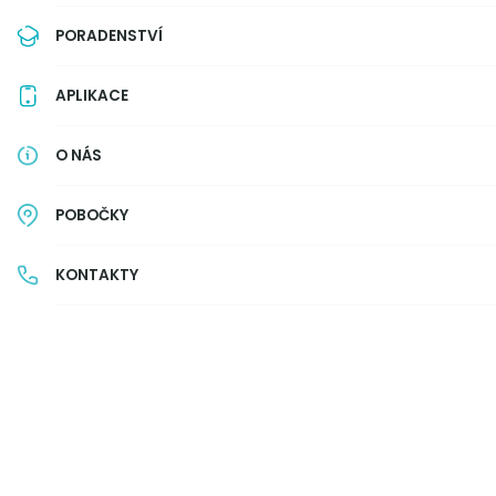
PORADENSTVÍ
APLIKACE
O NÁS
POBOČKY
KONTAKTY
Co se v článku dozvíte důležitého:
Co jsou termínované vklady na 6 měsíců a
Jak vybrat krátkodobý termínovaný vklad.
Na co nezapomenout při rozhodování o s