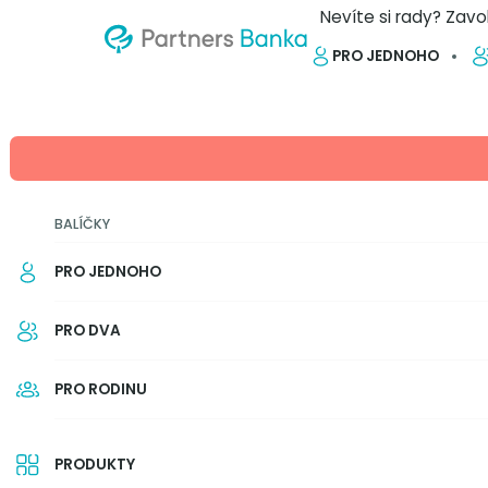
Nevíte si rady? Zavo
PRO JEDNOHO
ZPĚT NA PŘEHLED
Termínovaný vklad na 
BALÍČKY
Máte volné finanční prostředky,
Rádi byste je nechali zhodnotit j
PRO JEDNOHO
příliš lehce dostupné? Věděli jste
vázací dobu než rok? České bank
PRO DVA
na 3 nebo 6 měsíců. Který vybrat
pozor?
PRO RODINU
4 min.
Autor: Partners Banka
PRODUKTY