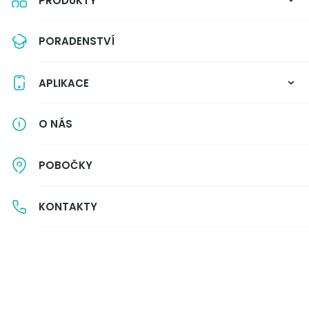
PRODUKTY
Autor: Forbes
PORADENSTVÍ
APLIKACE
O NÁS
POBOČKY
KONTAKTY
Přidejte se k nám
Pojďte s námi stavět první otevřenou,
poradenskou banku v Česku.
VOLNÉ POZICE